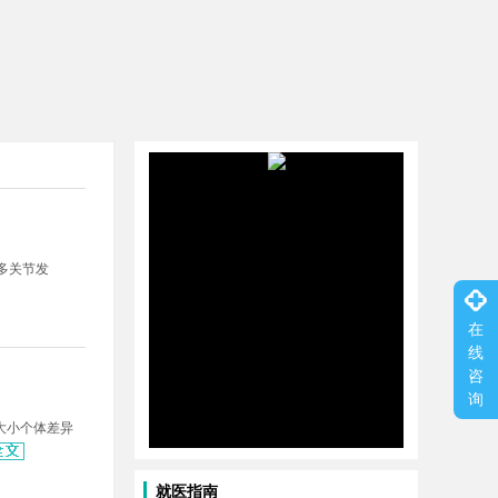
多关节发
在
线
咨
询
大小个体差异
就医指南