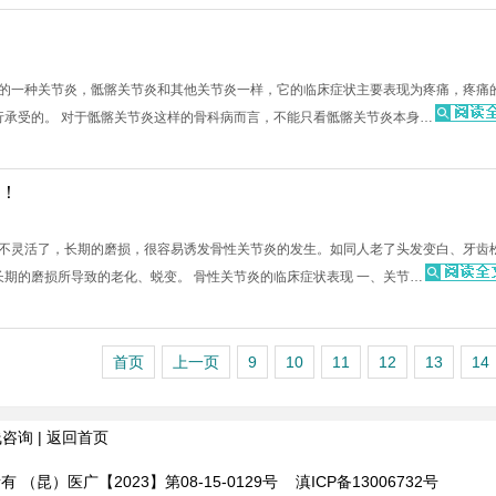
的一种关节炎，骶髂关节炎和其他关节炎一样，它的临床症状主要表现为疼痛，疼痛
行承受的。 对于骶髂关节炎这样的骨科病而言，不能只看骶髂关节炎本身…
！
不灵活了，长期的磨损，很容易诱发骨性关节炎的发生。如同人老了头发变白、牙齿
期的磨损所导致的老化、蜕变。 骨性关节炎的临床症状表现 一、关节…
首页
上一页
9
10
11
12
13
14
线咨询
|
返回首页
 版权所有 （昆）医广【2023】第08-15-0129号
滇ICP备13006732号