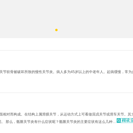
关节软骨被破坏所致的慢性关节炎。病人多为45岁以上的中老年人。起病缓慢，常为
面相对而构成。在结构上属滑膜关节，从运动方式上可看做屈戌关节或滑车关节。其
同。 那么，骶髂关节炎有什么症状呢？骶髂关节炎的主要症状有这么几种…