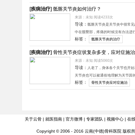
[
疾病治疗
]
骶髂关节炎如何治疗？
来源：未知 阅读4233次
导读：
骶髂关节炎是关节炎中很常见
中在髋臀部，疼痛的时候没有办法进
标签：
骶髂关节炎的治疗
[
疾病治疗
]
骨性关节炎症状复杂多变，应对症施治
来源：未知 阅读5060次
导读：
人老了，身体各个关节也开始
关节炎也可以被通俗地理解为关节因长
标签：
骨性关节炎应对症施治
关于云骨
|
就医指南
|
官方微博
|
专家团队
|
视频中心
|
在
Copyright © 2006 - 2016 云南(中德)骨科医院