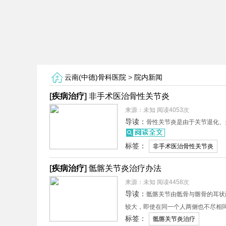
云南(中德)骨科医院
>
院内新闻
[
疾病治疗
]
非手术医治骨性关节炎
来源：未知 阅读4053次
导读：
骨性关节炎是由于关节退化、
标签：
非手术医治骨性关节炎
[
疾病治疗
]
骶髂关节炎治疗办法
来源：未知 阅读4458次
导读：
骶髂关节由骶骨与髂骨的耳状
较大，即使在同一个人两侧也不尽相
标签：
骶髂关节炎治疗