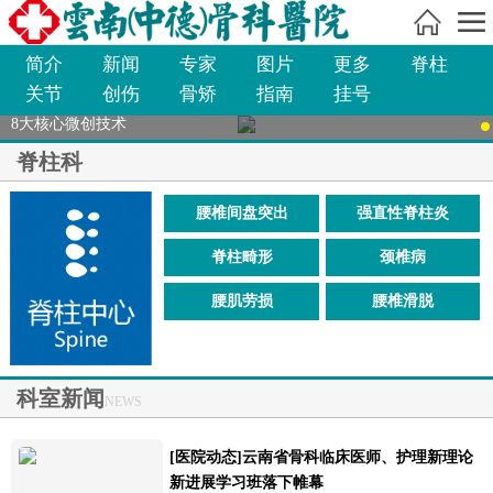
简介
新闻
专家
图片
更多
脊柱
关节
创伤
骨矫
指南
挂号
8大核心微创技术
脊柱科
腰椎间盘突出
强直性脊柱炎
脊柱畸形
颈椎病
腰肌劳损
腰椎滑脱
科室新闻
NEWS
[医院动态]
云南省骨科临床医师、护理新理论
新进展学习班落下帷幕