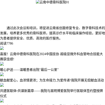
通过此次会议和培训，将促进云南省创面修复专业、数字骨科技术的
发展，培养更多优秀的骨科医师，提高诊疗水平和临床操作经验，更好地
为患者提供安全、优质、高效的医疗服务。
阅读
7786
喜报！云南中德骨科医院在2024中国技协·超级显微外科血管吻合技能大
赛获佳绩!
暖心护送——温暖患者出院“最后一公里”
献血献爱心，血浓情更浓；为生命接力,为爱传递!我院开展无偿献血活动
共建医联体•共谋新篇章——我院与嵩明博爱医院举行医联体签约暨授牌
仪式