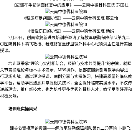
《皮瓣在手部创面修复中的应用》——云南中德骨科医院 苏国柱
《糖尿病足创面护理》——云南中德骨科医院 邢云怡
《慢性伤口的护理》——云南中德骨科医院 杨娟
7月30日，创面修复新进展培训班邀请了解放军联勤保障部队第九二
〇医院骨科卜鹏飞教授、我院修复重建显微外科中心张德洪主任进行实操
授课。
培训班秉承“理论与实战相结合，经验与技术共同提升”的宗旨，就踝
关节置换理论与标本手术演示、MBS操作、足部皮瓣解剖等教学内容进
行现场实战。通过理论授课、病例分享与实操练习，搭建高质量的临床教
学平台，帮助学员熟悉并掌握相关技术，全面提升临床实操水平，不仅传
递新理念，推广新技术，也为培养更多优秀的骨科人才，教学受到好评和
积极反响。
培训班实操风采
踝关节置换理论授课——解放军联勤保障部队第九二〇医院 卜鹏飞