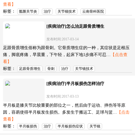
查看】
标签：
骶髂关节炎
治疗
关节镜技术
云南骨科医院
[疾病治疗]怎么治足跟骨质增生
发布时间:2017-03-14
足跟骨质增生俗称为跟骨刺。它骨质增生症的一种，其症状是足根压
痛，脚底疼痛，早晨重，下午轻，起床下地1步痛不可忍…
【点击查
看】
标签：
足跟骨质增生
骨刺
治疗
关节镜技术
[疾病治疗]半月板损伤怎样治疗
发布时间:2017-03-13
半月板是膝关节比较重要的部位之一，然后由于运动、摔伤等等原
因，容易使得半月板发生损伤。多发生于搬运工、足球与篮…
【点击
查看】
标签：
半月板损伤
治疗
半月板损伤症状
关节镜