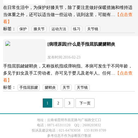
在日常生活中，为保护好膝关节，除了要注意做好保暖措施和维持适
当体重之外，还可以适当做一些运动，说到这里，可能有…
【点击查
看】
标签：
保护
膝关节
运动方法
练习
关节镜
[病理原因]什么是手指屈肌腱腱鞘炎
发布时间:2016-02-23
手指屈肌鍵鍵鞘炎，又称扳机指或弹响指。本病可发生于不同年龄，
多见于妇女及手工劳动者。亦可见于婴儿及老年人。任何…
【点击查
看】
标签：
手指屈肌腱
腱鞘炎
关节
关节镜
1
2
3
下一页
地址：云南省昆明市昌宏路与广福路交汇口
电话：0871-65311120 QQ：2608203832
投诉及建议电话：021-64783058 133 8199 0709
参考信息不作为诊断医疗数据