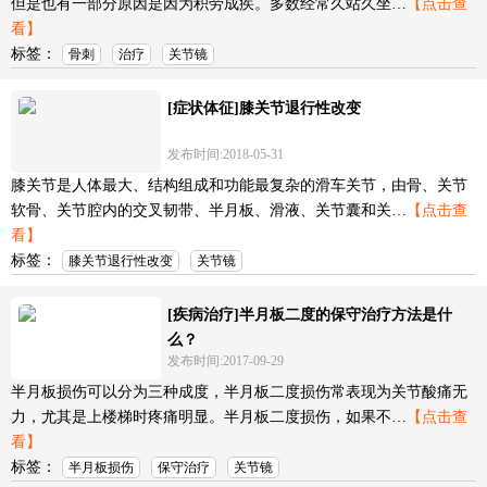
但是也有一部分原因是因为积劳成疾。多数经常久站久坐…
【点击查
看】
标签：
骨刺
治疗
关节镜
[症状体征]膝关节退行性改变
发布时间:2018-05-31
膝关节是人体最大、结构组成和功能最复杂的滑车关节，由骨、关节
软骨、关节腔内的交叉韧带、半月板、滑液、关节囊和关…
【点击查
看】
标签：
膝关节退行性改变
关节镜
[疾病治疗]半月板二度的保守治疗方法是什
么？
发布时间:2017-09-29
半月板损伤可以分为三种成度，半月板二度损伤常表现为关节酸痛无
力，尤其是上楼梯时疼痛明显。半月板二度损伤，如果不…
【点击查
看】
标签：
半月板损伤
保守治疗
关节镜