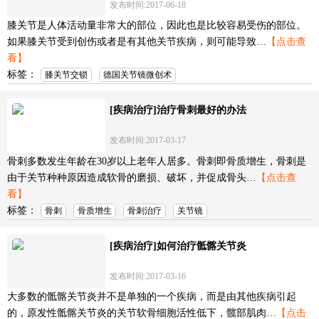
发布时间:2017-06-18
膝关节是人体活动量非常大的部位，因此也是比较容易受伤的部位。
如果膝关节受到创伤或者是有其他关节疾病，则可能导致…
【点击查
看】
标签：
膝关节交锁
德国关节镜微创术
[疾病治疗]治疗骨刺最好的办法
发布时间:2017-03-17
骨刺多数发生年龄在30岁以上老年人居多。骨刺即骨质增生，骨刺是
由于关节种种原因造成软骨的磨损、破坏，并促成骨头…
【点击查
看】
标签：
骨刺
骨质增生
骨刺治疗
关节镜
[疾病治疗]如何治疗骶髂关节炎
发布时间:2017-03-16
大多数的骶髂关节炎并不是单独的一个疾病，而是由其他疾病引起
的，原发性骶髂关节炎的关节软骨细胞活性低下，髋部肌肉…
【点击