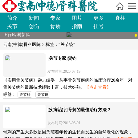
简介
新闻
专家
图片
更多
脊柱
关节
创伤
骨矫
指南
挂号
正行风 树新风
云南(中德)骨科医院
> 标签：“关节镜”
[关节专家]贺钧
发布时间:2020-07-19
《实用骨关节病》杂志编委，从事骨关节疾病的临床诊疗20余年，对
骨关节病的最新技术经验丰富，技术娴熟。
【点击查看】
标签：
关节科
关节镜
[疾病治疗]骨刺的最佳治疗方法？
发布时间:2018-06-01
骨刺的产生大多数是因为随着年龄的生长而发生的自然老化的现象，