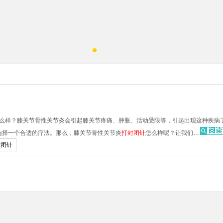
么样？膝关节骨性关节炎会引起膝关节疼痛、肿胀、活动受限等，引起出现这种疾病
选择一个合适的疗法。那么，膝关节骨性关节炎
打封闭针
怎么样呢？让我们…
封闭针