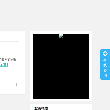
了要积极诊断
在
线
咨
询
1
就医指南