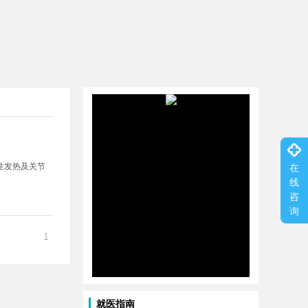
性发热及关节
在
线
咨
询
1
就医指南