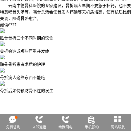
云南中德骨科医院的专家建议，骨折病人早期不要急于补钙，也不要
特意喝骨头汤等。喝骨头汤会使骨质内钙磷等无机质增高，使有机质比例
失调，阻碍骨骼愈合。
阅读
6327
肱骨骨折三个不同时期的饮食
骨折会造成哪些严重并发症
髌骨骨折患者术后的护理
骨折病人这些东西不能吃
骨折后如何预防骨不连的发生
免费咨询
立即通话
给我回电
手机预约
网站导航