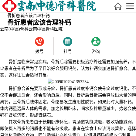
骨折患者应该合理补钙
骨折患者应该合理补钙
云南(中德)骨科
云南中德骨科医院
拨号
挂号
咨询
骨折是临床常见疾病，骨折后除需要积极治疗外还需要加强营养，不
少患者在骨折后为了早日治好会服用钙剂，认为补钙会加速骨折愈合。其
实，这样往往会适得其反。
骨折愈合首先要形成骨痂，骨折患者过度补钙会使骨痂过度钙化，不
仅不会促进愈合，还会影响愈后。同时，骨折后骨折端会释放出大量的游
离钙，且骨折后肢体固定，骨骼易发生废用性脱钙。如果此时大量补钙，
体内钙量远超人体的需求，加之长期卧床，喝水及排尿量减少，势必会使
钙在肾脏沉积，形成肾结石。
其次骨折患者由于长期卧床休息，胃肠道功能减退，吸收功能减弱，
即使摄入再多的钙质也不能有效吸收。患者在饮食上应该清淡营养，选择
易消化吸收的食物，同时适量补充维生素D，以促进钙质的吸收与利用。