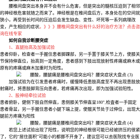
腰椎间盘突出本身并不会有什么危害，但是突出的髓核压迫到了相邻
的神经根危害就随之而来了。神经根是在椎间盘后方，本身处在的空间就
狭小，再受到长时间的压迫后会发生缺血、变性、坏死等一系列病理改
变，产生相应的症状
。》》》腰椎间盘突出有什么好的治疗方法？点击咨
询在线专家
如何自我诊断腰突症
1、直腿抬高及加强试验
患者仰卧，检查者一手握住患者脚踝部，另一手置于膝关节上方，使膝关
节保持伸直位，抬高到一定角度，患者感到下肢出现放射性疼痛或麻木或
原有的疼痛或麻木加重时为阳性。
加强试验为在引发患者疼痛时，缓慢降低患肢高度至不再出现患肢放
射痛时，将患肢脚背压向患者，若疼痛再次出现，即为加强试验阳性。
2、
股神经牵拉试验
患者俯卧，健侧下肢自然伸直，患侧膝关节伸直呈180°,检査者一手固定
患者骨盆，另一手握住患者小腿下端上提，使髋关节处于过伸位，出现大
腿前方疼痛为阳性
若您上述试验出现了阳性，说明您的神经根很可能已经被挤压的很紧
了，它的“居住面积”可能小的都挪不开身了，建议您可以去医院找专业医