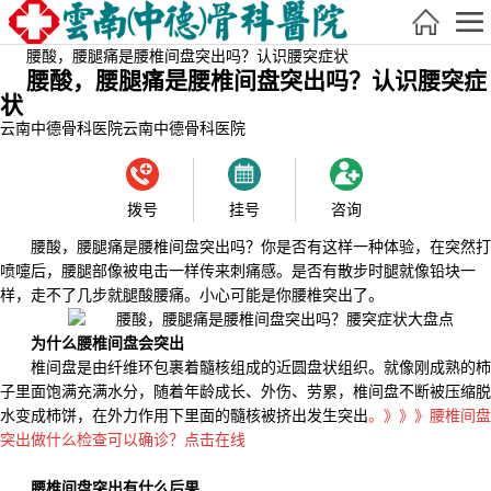
腰酸，腰腿痛是腰椎间盘突出吗？认识腰突症状
腰酸，腰腿痛是腰椎间盘突出吗？认识腰突症
状
云南中德骨科医院
云南中德骨科医院
拨号
挂号
咨询
腰酸，腰腿痛是腰椎间盘突出吗？你是否有这样一种体验，在突然打
喷嚏后，腰腿部像被电击一样传来刺痛感。是否有散步时腿就像铅块一
样，走不了几步就腿酸腰痛。小心可能是你腰椎突出了。
为什么腰椎间盘会突出
椎间盘是由纤维环包裹着髓核组成的近圆盘状组织。就像刚成熟的柿
子里面饱满充满水分，随着年龄成长、外伤、劳累，椎间盘不断被压缩脱
水变成柿饼，在外力作用下里面的髓核被挤出发生突出
。》》》腰椎间盘
突出做什么检查可以确诊？点击在线
腰椎间盘突出有什么后果