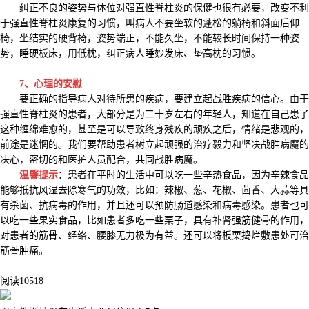
纠正不良的姿势与体位对强直性脊柱炎的保健也很有必要，改变不利
于强直性脊柱炎康复的习惯，叫病人不要坐软的蓬松的躺椅和斜面后仰
椅，坐结实的硬背椅，姿势端正，不能久坐，不能较长时间保持一种姿
势，睡硬板床，用低枕，纠正病人睡妙发床、垫高枕的习惯。
7、心理的安慰
要正确的指导病人对待所患的疾病，要建立起战胜疾病的信心。由于
强直性脊柱炎的患者，大部分是为二十岁左右的年轻人，知道在自己患了
这种缠绵难愈的，甚至是可以导致终身残疾的顽疾之后，情绪是悲观的，
前途是迷惘的。我们要帮助患者树立起顽强的治疗毅力和坚决战胜病魔的
决心，密切的和医护人员配合，共同战胜病魔。
温馨提示
：患者在平时的生活中可以吃一些辛热食品，因为辛辣食品
能够抵抗风湿去除寒气的功效，比如：辣椒、葱、花椒、茴香、大蒜等具
有杀菌、抗病毒的作用，并且还可以预防肠道感染和病毒感染。患者也可
以吃一些果实食品，比如患者多吃一些栗子，具有补肾强筋健骨的作用，
对患者的筋骨、经络、腰膝无力极为有益。还可以将板栗捣烂敷患处可治
筋骨肿痛。
阅读
10518