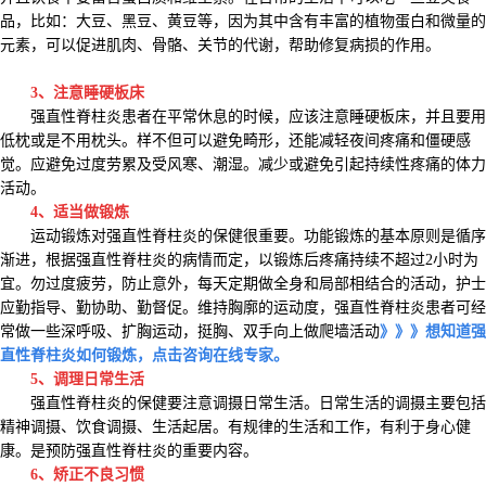
品，比如：大豆、黑豆、黄豆等，因为其中含有丰富的植物蛋白和微量的
元素，可以促进肌肉、骨骼、关节的代谢，帮助修复病损的作用。
3、注意睡硬板床
强直性脊柱炎患者在平常休息的时候，应该注意睡硬板床，并且要用
低枕或是不用枕头。样不但可以避免畸形，还能减轻夜间疼痛和僵硬感
觉。应避免过度劳累及受风寒、潮湿。减少或避免引起持续性疼痛的体力
活动。
4、适当做锻炼
运动锻炼对强直性脊柱炎的保健很重要。功能锻炼的基本原则是循序
渐进，根据强直性脊柱炎的病情而定，以锻炼后疼痛持续不超过2小时为
宜。勿过度疲劳，防止意外，每天定期做全身和局部相结合的活动，护士
应勤指导、勤协助、勤督促。维持胸廓的运动度，强直性脊柱炎患者可经
常做一些深呼吸、扩胸运动，挺胸、双手向上做爬墙活动
》》》想知道强
直性脊柱炎如何锻炼，点击咨询在线专家。
5、调理日常生活
强直性脊柱炎的保健要注意调摄日常生活。日常生活的调摄主要包括
精神调摄、饮食调摄、生活起居。有规律的生活和工作，有利于身心健
康。是预防强直性脊柱炎的重要内容。
6、矫正不良习惯