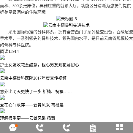
面积、300余张床位，典雅庄重的就诊大厅，功能区分清晰为患友们提供
媲美星级酒店的住院环境。
采用国际标准的分科体系，拥有全套西门子系列检查设备，百级层流
手术室，一系列领先的骨科技术，领先国内水平，是目前云南省规模较大
的骨科专科医院。
阅读
13914
护士女友收花惹醋意，粗心男友观花解初心
云南中德骨科医院2017年度宣传视频
意外比明天更快了一步 祈祷、祝福……
爱在心间永存——云骨风采 韦易晨
理解很重要——云骨风采 杨慧